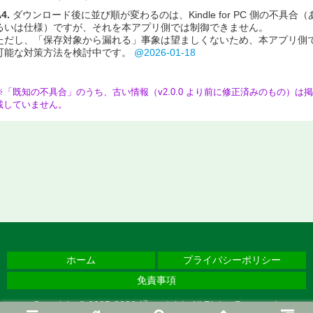
4.
ダウンロード後に並び順が変わるのは、Kindle for PC 側の不具合（
るいは仕様）ですが、それを本アプリ側では制御できません。
ただし、「保存対象から漏れる」事象は望ましくないため、本アプリ側
可能な対策方法を検討中です。
@2026-01-18
※「既知の不具合」のうち、古い情報（v2.0.0 より前に修正済みのもの）は掲
載していません。
ホーム
プライバシーポリシー
免責事項
Copyright © 2025-2026 緑のバイク All Rights Reserved.