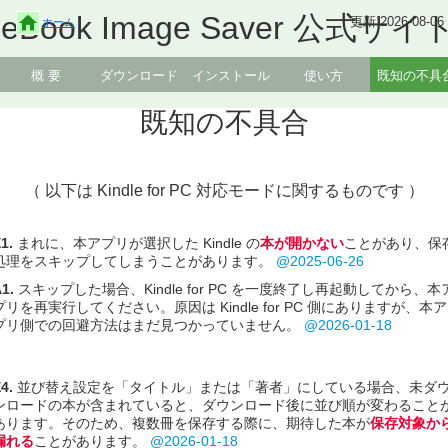
eBook Image Saver 公式サイ
更新 2026-08-06
ホーム
概 要
ダウンロード
インストール
使い方
既知の不具
既知の不具合
（ 以下は Kindle for PC 対応モードに関するものです ）
1.
まれに、本アプリが選択した Kindle の
本が開かない
ことがあり、保
処理をスキップしてしまうことがあります。
@2025-06-26
1.
スキップした場合、Kindle for PC を一度終了し再起動してから、本
プリを再実行してください。原因は Kindle for PC 側にありますが、本ア
プリ側での回避方法はまだ見つかっていません。
@2026-01-18
4.
並び替え設定を「タイトル」または「著者」にしている場合、未ダ
ンロードの本が含まれていると、ダウンロード後に並び順が変わること
あります。そのため、複数冊を保存する際に、期待した本が
保存対象か
漏れる
ことがあります。
@2026-01-18